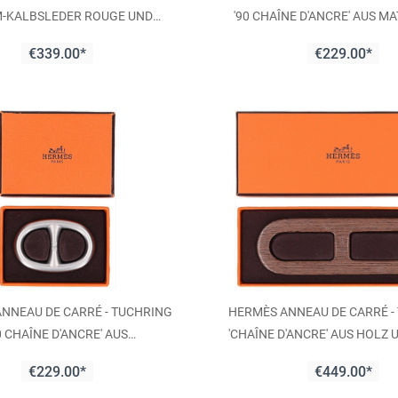
-KALBSLEDER ROUGE UND
'90 CHAÎNE D'ANCRE' AUS M
ORANGE
METALL
€339.00*
€229.00*
NNEAU DE CARRÉ - TUCHRING
HERMÈS ANNEAU DE CARRÉ -
0 CHAÎNE D'ANCRE' AUS
'CHAÎNE D'ANCRE' AUS HOLZ
ERFARBENEM, MATTIERTEM
€229.00*
€449.00*
EDELSTAHL