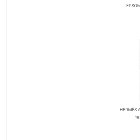
EPSOM
HERMÈS A
'9
SILB