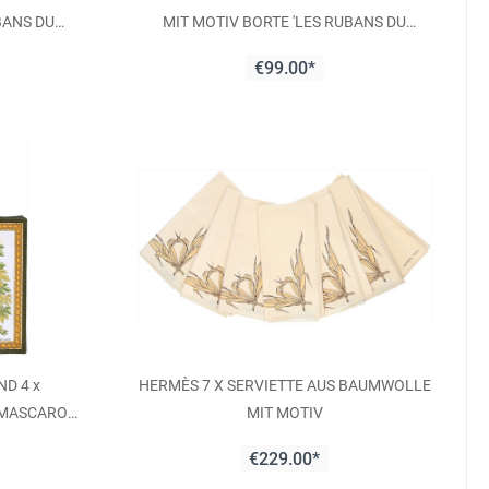
BANS DU
MIT MOTIV BORTE 'LES RUBANS DU
CHEVAL'
€99.00*
ND 4 x
HERMÈS 7 X SERVIETTE AUS BAUMWOLLE
'MASCARON
MIT MOTIV
 VIGNE'
€229.00*