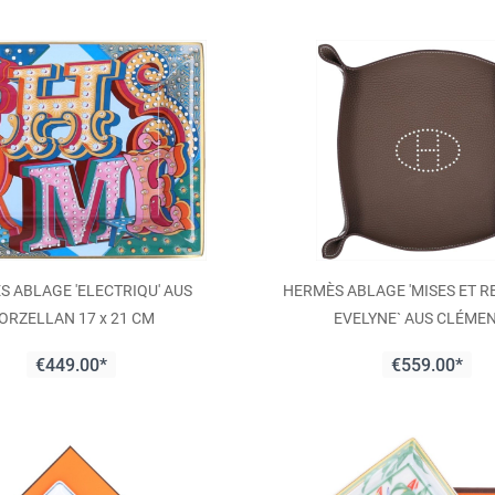
 ABLAGE 'ELECTRIQU' AUS
HERMÈS ABLAGE 'MISES ET R
ORZELLAN 17 x 21 CM
EVELYNE` AUS CLÉMEN
JUNGSTIERLEDER IN ÉTOUP
€449.00*
€559.00*