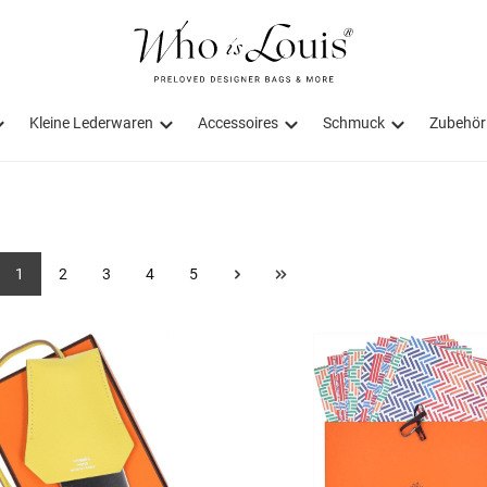
Kleine Lederwaren
Accessoires
Schmuck
Zubehör
1
2
3
4
5