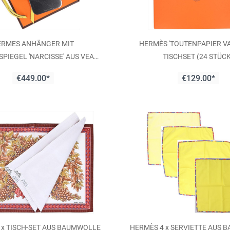
ERMES ANHÄNGER MIT
HERMÈS 'TOUTENPAPIER V
PIEGEL 'NARCISSE' AUS VEAU
TISCHSET (24 STÜC
SWIFT IN LIME
€449.00*
€129.00*
 x TISCH-SET AUS BAUMWOLLE
HERMÈS 4 x SERVIETTE AUS