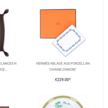
ELANCES H
HERMÈS ABLAGE AUS PORZELLAN
CE-
'CHAINE D'ANCRE`
E MIT PHW
€229.00*