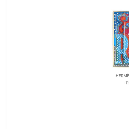
HERMÈS
P