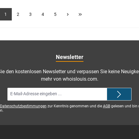
1
2
3
4
5
Newsletter
ie den kostenlosen Newsletter und verpassen Sie keine Neuigkei
mehr von whoislouis.com.
E-
Mail-
Adresse*
Datenschutzbestimmungen
zur Kenntnis genommen und die
AGB
gelesen und bin 
n.