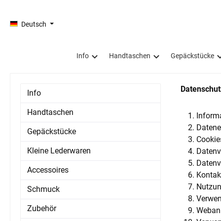
springen
Zur Hauptnavigation springen
Deutsch
Info
Handtaschen
Gepäckstücke
Datenschut
Info
Handtaschen
Inform
Datene
Gepäckstücke
Cookie
Kleine Lederwaren
Datenv
Datenv
Accessoires
Konta
Nutzun
Schmuck
Verwen
Zubehör
Webana