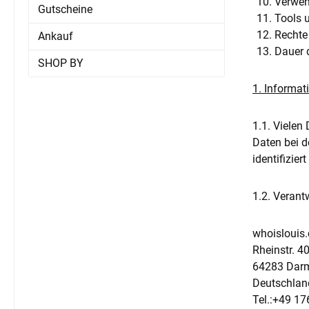
Verwen
Gutscheine
Tools 
Rechte
Ankauf
Dauer 
SHOP BY
1. Informa
1.1. Vielen
Daten bei d
identifizie
1.2. Verant
whoisloui
Rheinstr. 4
64283 Dar
Deutschlan
Tel.:+49 17