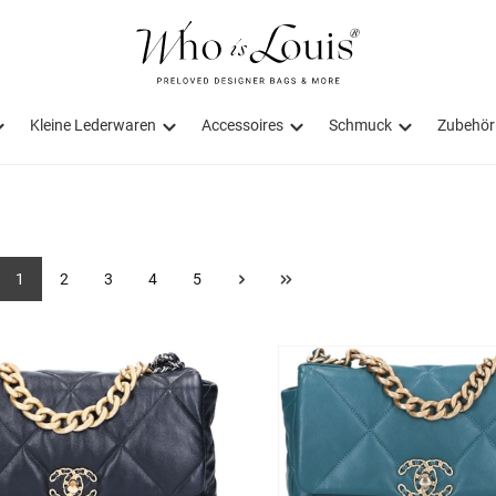
Kleine Lederwaren
Accessoires
Schmuck
Zubehör
1
2
3
4
5