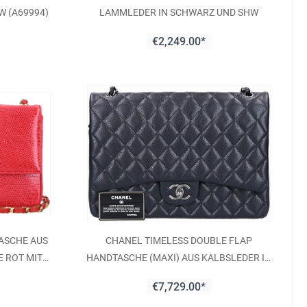
W (A69994)
LAMMLEDER IN SCHWARZ UND SHW
€2,249.00*
ASCHE AUS
CHANEL TIMELESS DOUBLE FLAP
E ROT MIT
HANDTASCHE (MAXI) AUS KALBSLEDER IN
SCHWARZ MIT SGHW (A58601)
€7,729.00*