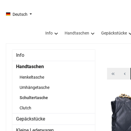
springen
Zur Hauptnavigation springen
Deutsch
Info
Handtaschen
Gepäckstücke
Info
Handtaschen
Henkeltasche
Umhängetasche
Schultertasche
Clutch
Gepäckstücke
Kleine Lederwaren