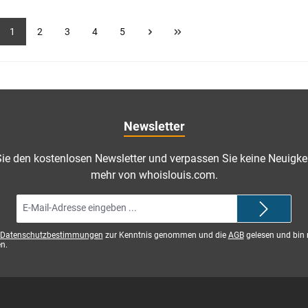
1
2
3
4
5
Newsletter
ie den kostenlosen Newsletter und verpassen Sie keine Neuigkei
mehr von whoislouis.com.
E-
Mail-
Adresse*
Datenschutzbestimmungen
zur Kenntnis genommen und die
AGB
gelesen und bin 
n.