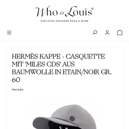
alt springen
HERMÈS KAPPE - CASQUETTE
MIT 'MILES CDS' AUS
BAUMWOLLE IN ETAIN/NOIR GR.
60
Hermès
Bildergalerie überspringen