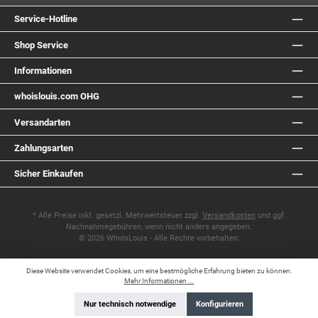
Service-Hotline
Shop Service
Informationen
whoislouis.com OHG
Versandarten
Zahlungsarten
Sicher Einkaufen
* Alle Preise inkl. gesetzl. Mehrwertsteuer zzgl.
Versandkosten
und ggf.
Nachnahmegebühren, wenn nicht anders angegeben.
© 2026 WhoIsLouis - Alle Rechte vorbehalten.
Diese Website verwendet Cookies, um eine bestmögliche Erfahrung bieten zu können.
Mehr Informationen ...
Nur technisch notwendige
Konfigurieren