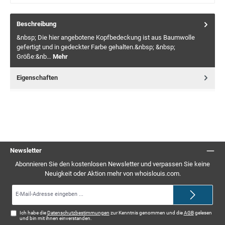
Beschreibung
&nbsp; Die hier angebotene Kopfbedeckung ist aus Baumwolle
gefertigt und in gedeckter Farbe gehalten.&nbsp; &nbsp;
Größe:&nb…
Mehr
Eigenschaften
Newsletter
Abonnieren Sie den kostenlosen Newsletter und verpassen Sie keine
Neuigkeit oder Aktion mehr von whoislouis.com.
E-
Mail-
Adresse*
Ich habe die
Datenschutzbestimmungen
zur Kenntnis genommen und die
AGB
gelesen
und bin mit ihnen einverstanden.