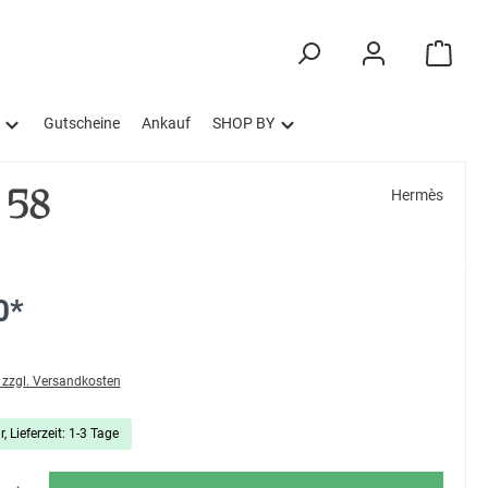
Gutscheine
Ankauf
SHOP BY
 58
Hermès
0*
. zzgl. Versandkosten
, Lieferzeit: 1-3 Tage
ib den gewünschten Wert ein oder benutze die Schaltflächen um die Anzahl zu erhö