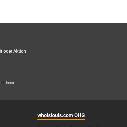
t oder Aktion
mit ihnen
whoislouis.com OHG