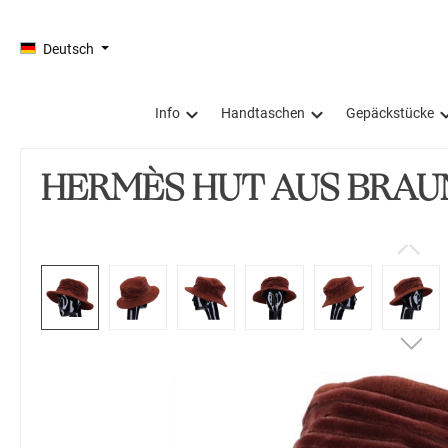
springen
Zur Hauptnavigation springen
Deutsch
Info
Handtaschen
Gepäckstücke
HERMÈS HUT AUS BRAU
Bildergalerie überspringen